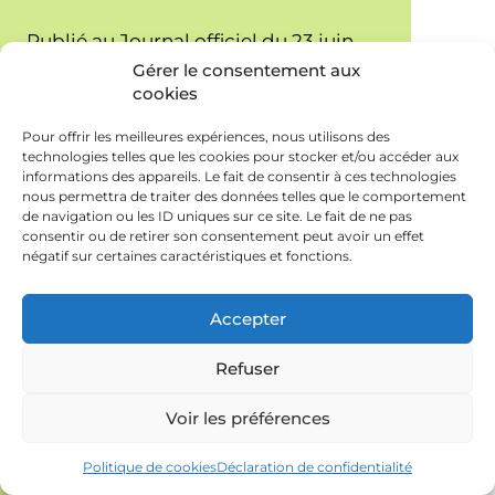
Publié au Journal officiel du 23 juin
Gérer le consentement aux
2026, l'arrêté du 21 avril 2026
cookies
supprime la possibilité de déroger à
Pour offrir les meilleures expériences, nous utilisons des
la teneur maximale en soufre
technologies telles que les cookies pour stocker et/ou accéder aux
applicable à plusieurs carburants non
informations des appareils. Le fait de consentir à ces technologies
nous permettra de traiter des données telles que le comportement
routiers : le GNR classique, le GNR B30
de navigation ou les ID uniques sur ce site. Le fait de ne pas
consentir ou de retirer son consentement peut avoir un effet
et le GNR XTL.
négatif sur certaines caractéristiques et fonctions.
Accepter
Refuser
Voir les préférences
Politique de cookies
Déclaration de confidentialité