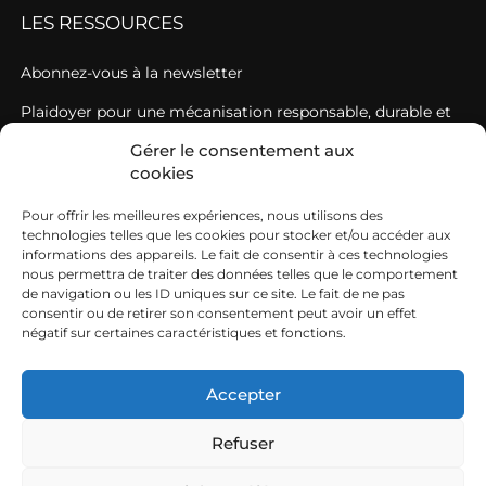
LES RESSOURCES
Abonnez-vous à la newsletter
Plaidoyer pour une mécanisation responsable, durable et
vivable de l’agriculture française
Gérer le consentement aux
cookies
Histoire(s) de Cuma : l’exposition
L’EMPLOI EN CUMA
Pour offrir les meilleures expériences, nous utilisons des
technologies telles que les cookies pour stocker et/ou accéder aux
informations des appareils. Le fait de consentir à ces technologies
Nos offres d’emploi
nous permettra de traiter des données telles que le comportement
REJOINDRE UNE CUMA
de navigation ou les ID uniques sur ce site. Le fait de ne pas
consentir ou de retirer son consentement peut avoir un effet
négatif sur certaines caractéristiques et fonctions.
Comment rejoindre une Cuma ?
Être administrateur/trice au sein d’une Cuma
Accepter
Refuser
Mentions légales